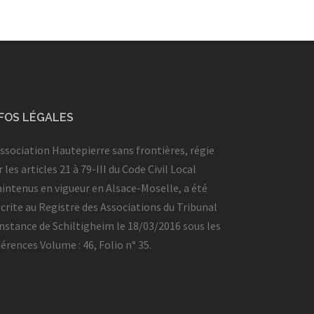
NFOS LÉGALES
Association Hautepierre sans frontières, régie
 les articles 21 à 79-III du Code Civil Local
intenus en vigueur en Alsace-Moselle, a été
scrite au Registre des Associations du Tribunal
Instance de Schiltigheim le 18/03/2016 sous les
férences Volume : 46, Folio n° 35.