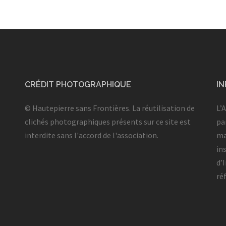
CRÉDIT PHOTOGRAPHIQUE
I
© Hautepierre sans Frontières. La réutilisation de
L’
clichés photographiques présents sur ce site est
par
interdite sans l'accord de l'association.
ma
in
d’
ré