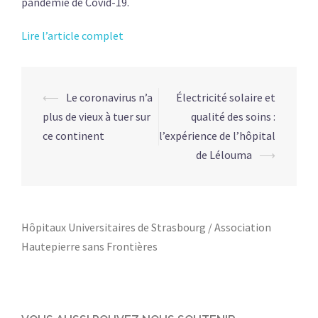
pandémie de Covid-19.
Lire l’article complet
Post
⟵
Le coronavirus n’a
Électricité solaire et
navigation
plus de vieux à tuer sur
qualité des soins :
ce continent
l’expérience de l’hôpital
de Lélouma
⟶
Hôpitaux Universitaires de Strasbourg / Association
Hautepierre sans Frontières